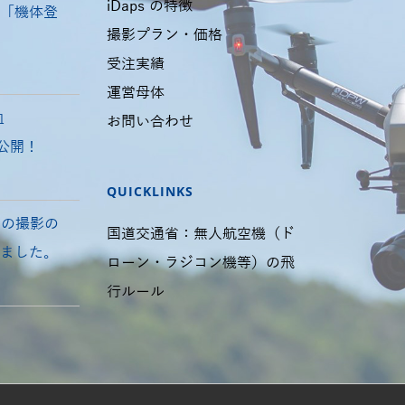
iDaps の特徴
「機体登
撮影プラン・価格
受注実績
運営母体
血
お問い合わせ
国公開！
QUICKLINKS
ントの撮影の
国道交通省：無人航空機（ド
ました。
ローン・ラジコン機等）の飛
行ルール