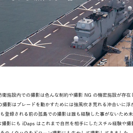
防衛施設内での撮影は色んな制約や撮影 NG の機密施設が存在
の撮影はブレードを動かすためには強風吹き荒れる沖合いに浮
も登録される前の孤島での撮影は誰も経験した事がないため未
撮影にも iDaps はこれまで自然を相手にしたスチル経験や