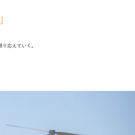
e」
限り応えていく。