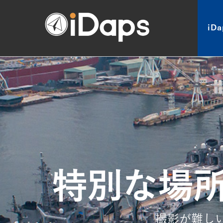
Skip
to
iD
content
特別な場
撮影が難し